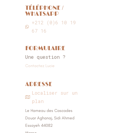
TÉLÉPHONE /
WHATSAPP
+212 (0)6 10 19
67 16
FORMULAIRE
Une question ?
Contactez Lucie
ADRESSE
Localiser sur un
plan
Le Hameau des Cascades
Douar Aghanaj, Sidi Ahmed
Essayeh 44082
Maroc