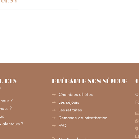
URS ?
U DES
PRÉPARER SON SÉJOUR
S
Chambres d'hôtes
C
nous ?
Les séjours
F
nous ?
Les retraites
eux
Demande de privatisation
x alentours ?
FAQ