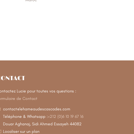
CONTACT
ontactez Lucie pour toutes vos questions :
ormulaire de Contact
contact@lehameaudescascades.com
Téléphone & Whatsapp :
+212 (0)6 10 19 67 16
Douar Aghanaj, Sidi Ahmed Essayeh 44082
Localiser sur un plan