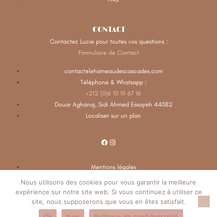
CONTACT
Contactez Lucie pour toutes vos questions :
Formulaire de Contact
contact@lehameaudescascades.com
Téléphone & Whatsapp :
+212 (0)6 10 19 67 16
Douar Aghanaj, Sidi Ahmed Essayeh 44082
Localiser sur un plan
Mentions légales
Politique de confidentialité
Nous utilisons des cookies pour vous garantir la meilleure
expérience sur notre site web. Si vous continuez à utiliser ce
site, nous supposerons que vous en êtes satisfait.
Web Shaping
Ok
Non
Politique de confidentialité
@copyright 2022 Made with ♥ by